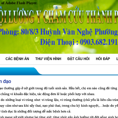
n of Adobe Flash Player.
CÁC BỆNH ÁN
THƯ VIỆN HÌNH
ĐẶT CÂU HỎI
HỎI ĐÁP
m đạo
ờng gặp ở nữ giới trong độ tuổi sinh sản. Hầu hết, chị em nào cũng đã từng g
chủng vi khuẩn đặc hiệu, tác động đơn lẻ hoặc phối hợp với nhau.
ng loại vi trùng như: vi trùng lậu, vi trùng thường (chủ yếu là liên cầu trùn
 nhạy cảm như sau khi sẩy thai, nạo phá thai, trong chu kỳ kinh nguyệt,…hoặc do yê
tình dục là những đối tượng dễ mắc bệnh hơn cả.
ng nữ giới nhưng lại từng giờ, từng phút gây ảnh hưởng tới đời sống sinh hoa