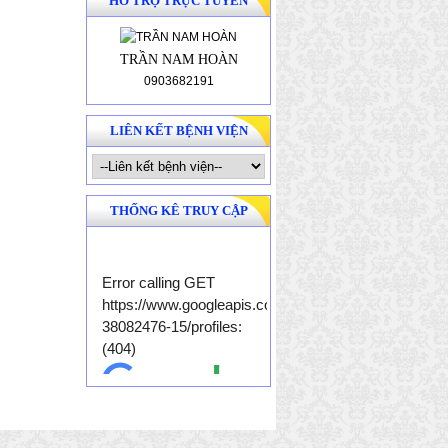
HỖ TRỢ TRỰC TUYẾN
TRẦN NAM HOÀN
0903682191
LIÊN KẾT BỆNH VIỆN
THỐNG KÊ TRUY CẬP