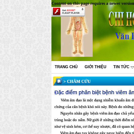
Content on this page requires a newer versio
TRANG CHỦ
GIỚI THIỆU
TIN TỨC
CHÂM CỨU
Đặc điểm phân biệt bệnh viêm â
Viêm âm đạo là một dạng nhiễm khuẩn âm đạo thư
chứng của căn bệnh khó nói này. Bệnh do những 
Nguyên nhân gây bệnh viêm âm đạo chủ yếu do nhữ
trùng hoặc do nấm. Nữ giới ở những thời điểm
như vệ sinh kém, cơ thể suy nhược, đã có quan hệ 
Viêm âm đạo tuy không gây nguy hiểm đến tính mạ