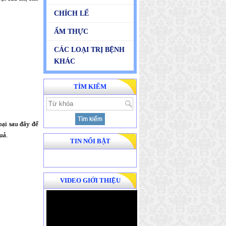
CHÍCH LỂ
ẨM THỰC
CÁC LOẠI TRỊ BỆNH
KHÁC
TÌM KIẾM
ại sau đây để
ả.
TIN NỔI BẬT
VIDEO GIỚI THIỆU