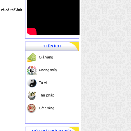
à có thể ảnh
TIỆN ÍCH
Giá vàng
Phong thủy
Tử vi
Thư pháp
Cờ tướng