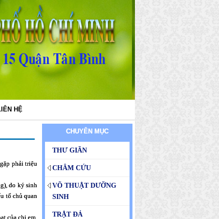
LIÊN HỆ
CHUYÊN MỤC
THƯ GIÃN
ặp phải triệu
CHÂM CỨU
g), do ký sinh
VÕ THUẬT DƯỠNG
́u tố chủ quan
SINH
TRẬT ĐẢ
̣t của chị em.