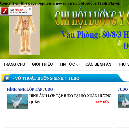
Content on this page requires a newer version of Adobe Flash Player.
TRANG CHỦ
GIỚI THIỆU
TIN TỨC
CÁC BỆNH ÁN
THƯ V
VÕ THUẬT DƯỠNG SINH
JUDO
HÌNH ẢNH LỚP TẬP JUDO
JUDO
HÌNH ẢNH LỚP TẬP JUDO TẠI HỒ XUÂN HƯƠNG
QUẬN 3
Xem tiếp...